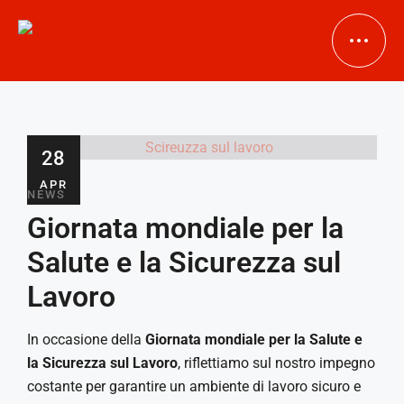
HOME
28
APR
AZIENDA
NEWS
Giornata mondiale per la
PRODOTTI
Salute e la Sicurezza sul
Lavoro
DOWNLOAD
Bussole in acciaio inox
Tubi in acciaio inox
In occasione della
Giornata mondiale per la Salute e
NEWS
la Sicurezza sul Lavoro
, riflettiamo sul nostro impegno
Collettori in acciaio inox
costante per garantire un ambiente di lavoro sicuro e