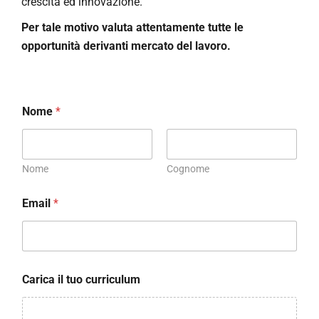
CONTATTI
Taglio Laser Tubo 2D
crescita ed innovazione.
Per tale motivo valuta attentamente tutte le
Contatti
opportunità derivanti mercato del lavoro.
Lavora con noi
Nome
*
Nome
Cognome
Email
*
Carica il tuo curriculum