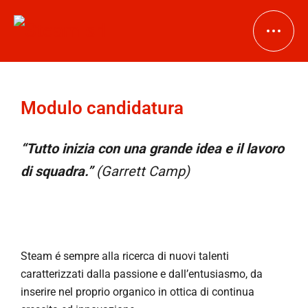
Modulo candidatura
HOME
“Tutto inizia con una grande idea e il lavoro
AZIENDA
di squadra.”
(Garrett Camp)
PRODOTTI
DOWNLOAD
Bussole in acciaio inox
Tubi in acciaio inox
Steam é sempre alla ricerca di nuovi talenti
NEWS
caratterizzati dalla passione e dall’entusiasmo, da
Collettori in acciaio inox
inserire nel proprio organico in ottica di continua