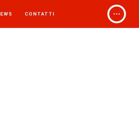
NEWS
CONTATTI
Contatti
E IN ACCIAIO INOX
Lavora con noi
Contatti
BI IN ACCIAIO INOX
Lavora con noi
RI IN ACCIAIO INOX
LIO LASER TUBO 2D