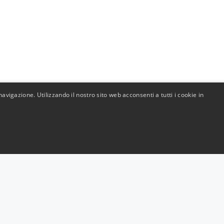
avigazione. Utilizzando il nostro sito web acconsenti a tutti i cookie in
saldato con
Solidità e preci