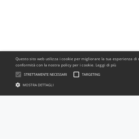
Questo sito web utilizza i cookie per migliorare la tua esperienza di n
conformità con la nostra policy per i cookie.
Leggi di più
STRETTAMENTE NECESSARI
TARGETING
MOSTRA DETTAGLI
Tubi in acciaio inox 